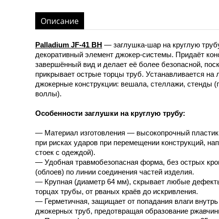
Описание
Palladium JF-41 BH
— заглушка-шар на круглую труб
декоративный элемент джокер-системы. Придаёт кон
завершённый вид и делает её более безопасной, пос
прикрывает острые торцы труб. Устанавливается на
джокерные конструкции: вешала, стеллажи, стенды (
воллы).
Особенности заглушки на круглую трубу:
— Материал изготовления — высокопрочный пластик
при рисках ударов при перемещении конструкций, на
стоек с одеждой).
— Удобная травмобезопасная форма, без острых кро
(облоев) по линии соединения частей изделия.
— Крупная (диаметр 64 мм), скрывает любые дефект
торцах трубы, от рваных краёв до искривления.
— Герметичная, защищает от попадания влаги внутрь
джокерных труб, предотвращая образование ржавчин