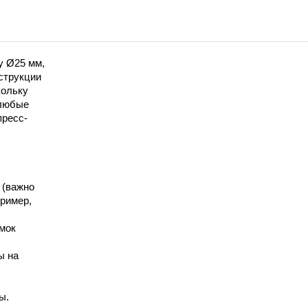
у Ø25 мм,
струкции
кольку
 любые
пресс-
 (важно
пример,
мок
ы на
ы.