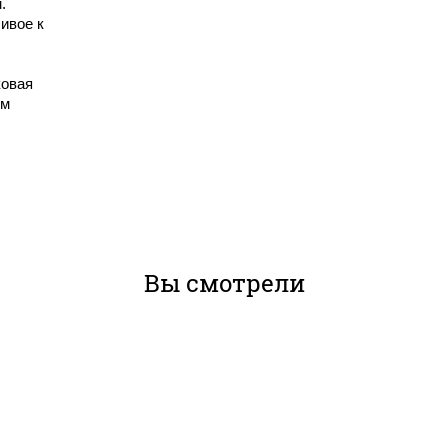
.
ивое к
ковая
мм
Вы смотрели