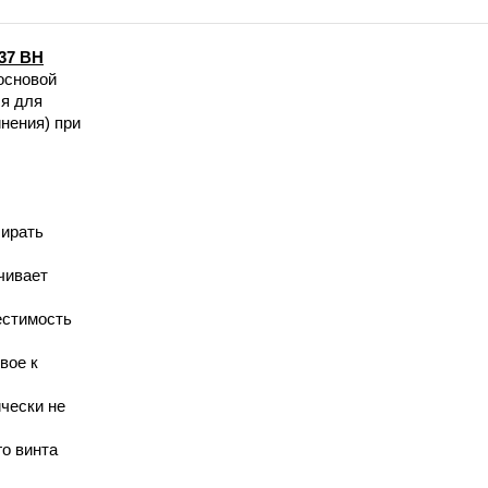
37 BH
основой
ся для
нения) при
бирать
чивает
естимость
вое к
чески не
о винта