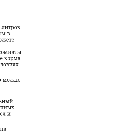
 литров
ом в
ожете
 комнаты
ие корма
словиях
р можно
льный
ичных
ся и
ена