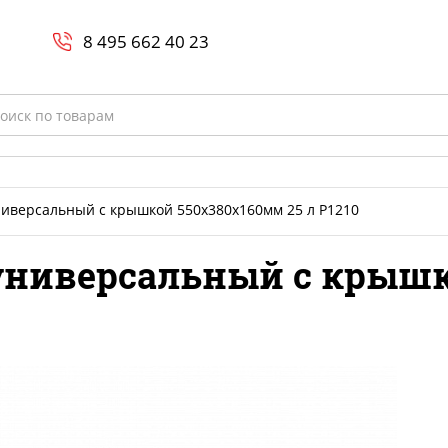
Search
и
8 800-700-23-35
8 495 662 40 23
rch
ниверсальный с крышкой 550x380x160мм 25 л Р1210
 универсальный с крыш