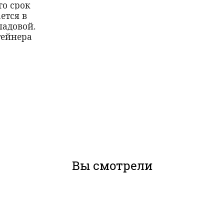
го срок
ется в
ладовой.
тейнера
Вы смотрели